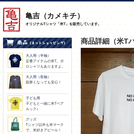
亀吉（カメキチ）
オリジナルTシャツ「米T」を販売しています。
商品詳細（米T
大人用（半袖）
定番アイテムの米T。ポ
ロシャツもありますよ。
大人用（長袖）
肌寒くなっても安心！
子ども用
子どもと一緒に米Tペア
ルック♪
グッズ
Tシャツ以外も米マーク
で、米好きアピール！