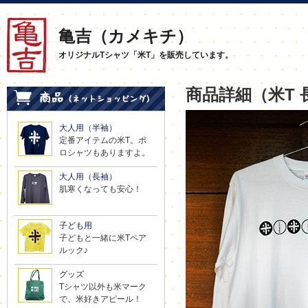
亀吉（カメキチ）
オリジナルTシャツ「米T」を販売しています。
商品詳細（米T 
大人用（半袖）
定番アイテムの米T。ポ
ロシャツもありますよ。
大人用（長袖）
肌寒くなっても安心！
子ども用
子どもと一緒に米Tペア
ルック♪
グッズ
Tシャツ以外も米マーク
で、米好きアピール！